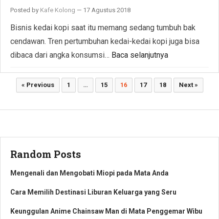
Posted by
Kafe Kolong
—
17 Agustus 2018
Bisnis kedai kopi saat itu memang sedang tumbuh bak
cendawan. Tren pertumbuhan kedai-kedai kopi juga bisa
dibaca dari angka konsumsi…
Baca selanjutnya
Paginasi
« Previous
1
…
15
16
17
18
Next »
pos
Random Posts
Mengenali dan Mengobati Miopi pada Mata Anda
Cara Memilih Destinasi Liburan Keluarga yang Seru
Keunggulan Anime Chainsaw Man di Mata Penggemar Wibu