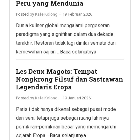
Peru yang Mendunia
Posted by
Kafe Kolong
—
19 Februari 2026
Dunia kuliner global mengalami pergeseran
paradigma yang signifikan dalam dua dekade
terakhir. Restoran tidak lagi dinilai semata dari
kemewahan sajian…
Baca selanjutnya
Les Deux Magots: Tempat
Nongkrong Filsuf dan Sastrawan
Legendaris Eropa
Posted by
Kafe Kolong
—
19 Januari 2026
Paris tidak hanya dikenal sebagai pusat mode
dan seni, tetapi juga sebagai ruang lahirnya
pemikiran-pemikiran besar yang memengaruhi
sejarah Eropa…
Baca selanjutnya