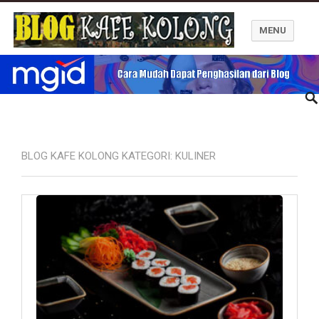
MENU
Blog Kafe Kolong
BLOG KAFE KOLONG KATEGORI:
KULINER