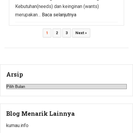
Kebutuhan(needs) dan keinginan (wants)
merupakan…
Baca selanjutnya
Paginasi
1
2
3
Next »
pos
Arsip
Arsip
Blog Menarik Lainnya
kumau.info