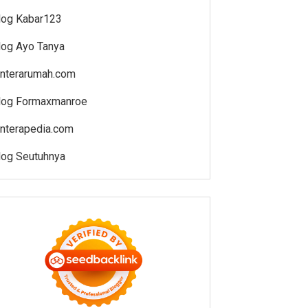
log Kabar123
log Ayo Tanya
enterarumah.com
log Formaxmanroe
enterapedia.com
log Seutuhnya