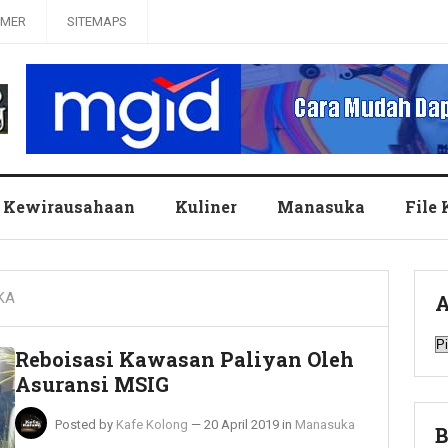
IMER
SITEMAPS
Kewirausahaan
Kuliner
Manasuka
File
KA
A
A
Reboisasi Kawasan Paliyan Oleh
Asuransi MSIG
Posted by
Kafe Kolong
—
20 April 2019
in
Manasuka
B