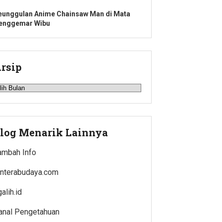
eunggulan Anime Chainsaw Man di Mata
enggemar Wibu
rsip
rsip
log Menarik Lainnya
ambah Info
enterabudaya.com
alih.id
anal Pengetahuan