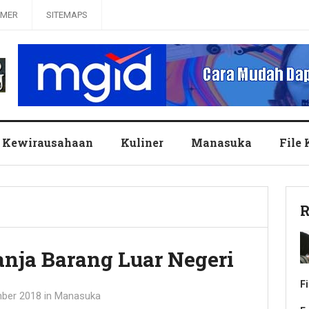
IMER
SITEMAPS
Kewirausahaan
Kuliner
Manasuka
File
R
lanja Barang Luar Negeri
F
ber 2018
in
Manasuka