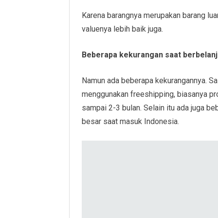
Karena barangnya merupakan barang luar 
valuenya lebih baik juga.
Beberapa kekurangan saat berbelanj
Namun ada beberapa kekurangannya. Sal
menggunakan freeshipping, biasanya pr
sampai 2-3 bulan. Selain itu ada juga 
besar saat masuk Indonesia.