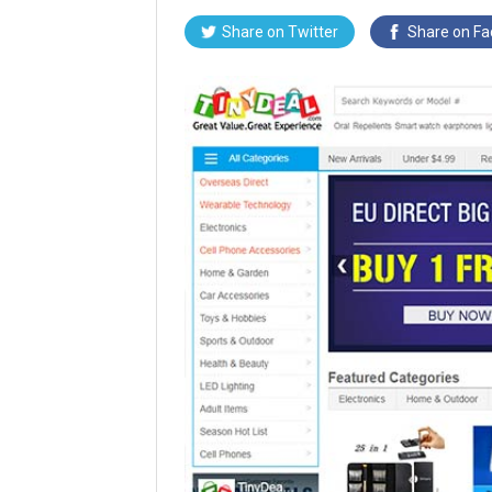
Share on Twitter
Share on F