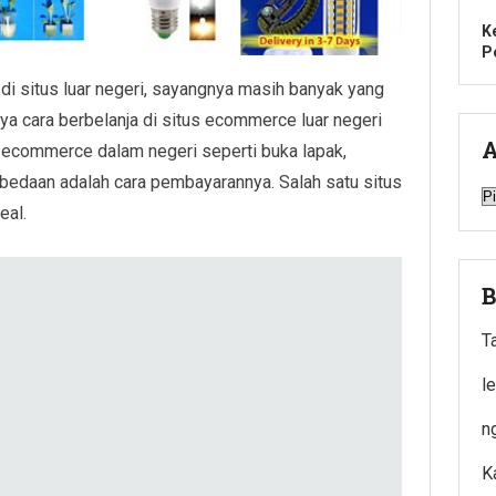
K
P
 di situs luar negeri, sayangnya masih banyak yang
ya cara berbelanja di situs ecommerce luar negeri
A
s ecommerce dalam negeri seperti buka lapak,
rbedaan adalah cara pembayarannya. Salah satu situs
A
eal.
B
T
l
ng
K