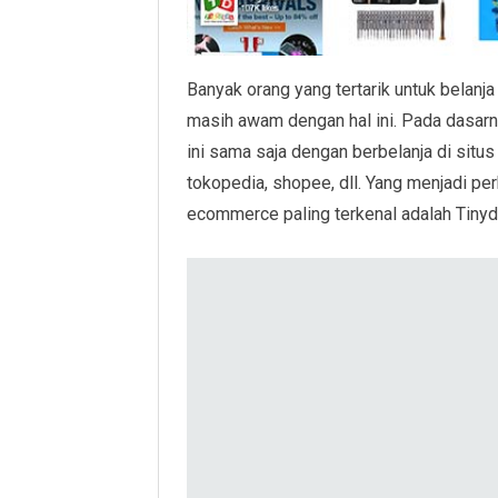
Banyak orang yang tertarik untuk belanja
masih awam dengan hal ini. Pada dasarn
ini sama saja dengan berbelanja di situ
tokopedia, shopee, dll. Yang menjadi pe
ecommerce paling terkenal adalah Tinyd