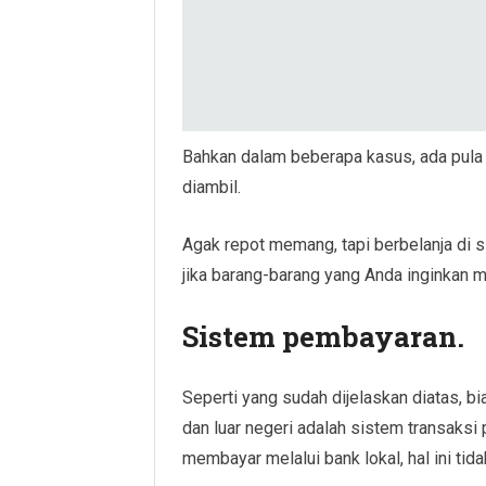
Bahkan dalam beberapa kasus, ada pula y
diambil.
Agak repot memang, tapi berbelanja di si
jika barang-barang yang Anda inginkan m
Sistem pembayaran.
Seperti yang sudah dijelaskan diatas,
dan luar negeri adalah sistem transaks
membayar melalui bank lokal, hal ini tida