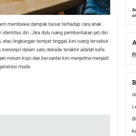
A
u
odern membawa dampak besar terhadap cara anak
ntitas diri. Jika dulu ruang pembentukan jati diri
atau lingkungan tempat tinggal, kini ruang tersebut
A
 menonjol dalam satu dekade terakhir adalah kafe.
A
an minum kopi dan bersantai kini menjelma menjadi
 generasi muda.
B
di
L
B
k