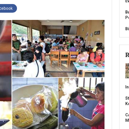
E
acebook
B
P
B
R
I
S
K
C
M