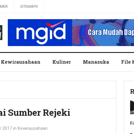
IMER
SITEMAPS
Kewirausahaan
Kuliner
Manasuka
File
R
i Sumber Rejeki
F
r 2017
in
Kewirausahaan