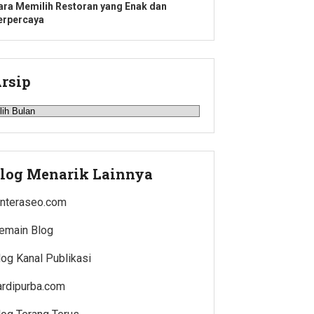
ara Memilih Restoran yang Enak dan
erpercaya
rsip
rsip
log Menarik Lainnya
enteraseo.com
emain Blog
log Kanal Publikasi
ardipurba.com