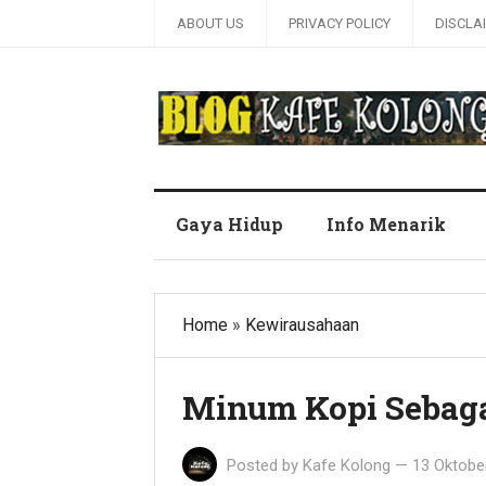
ABOUT US
PRIVACY POLICY
DISCLA
Blog Kafe Kolong
Gaya Hidup
Info Menarik
Home
»
Kewirausahaan
Minum Kopi Sebaga
Posted by
Kafe Kolong
—
13 Oktobe