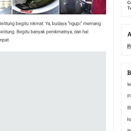
C
T
 Belitung begitu nikmat. Ya, budaya “ngupi” memang
elitung. Begitu banyak penikmatnya, dan hal
A
mpat.
A
B
l
P
B
h