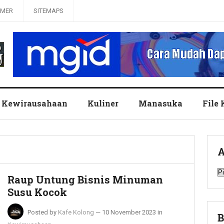
IMER
SITEMAPS
Kewirausahaan
Kuliner
Manasuka
File
A
A
Raup Untung Bisnis Minuman
Susu Kocok
Posted by
Kafe Kolong
—
10 November 2023
in
B