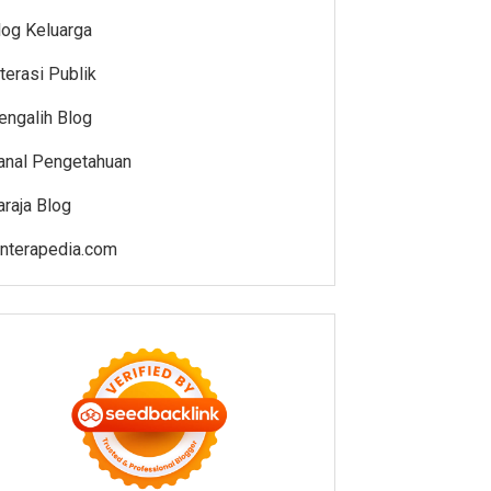
log Keluarga
iterasi Publik
engalih Blog
anal Pengetahuan
araja Blog
enterapedia.com