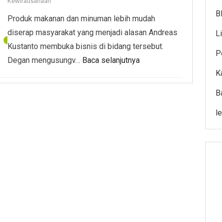
Kewirausahaan
B
Produk makanan dan minuman lebih mudah
diserap masyarakat yang menjadi alasan Andreas
L
Kustanto membuka bisnis di bidang tersebut.
P
Degan mengusungv…
Baca selanjutnya
K
B
l