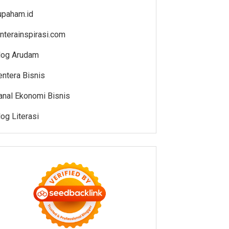
upaham.id
enterainspirasi.com
log Arudam
entera Bisnis
anal Ekonomi Bisnis
log Literasi