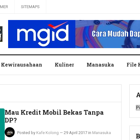
IMER
SITEMAPS
Kewirausahaan
Kuliner
Manasuka
File
A
A
Mau Kredit Mobil Bekas Tanpa
DP?
Posted by
Kafe Kolong
—
29 April 2017
in
Manasuka
B