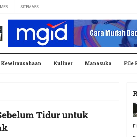
IMER
SITEMAPS
Kewirausahaan
Kuliner
Manasuka
File
R
ebelum Tidur untuk
ak
F