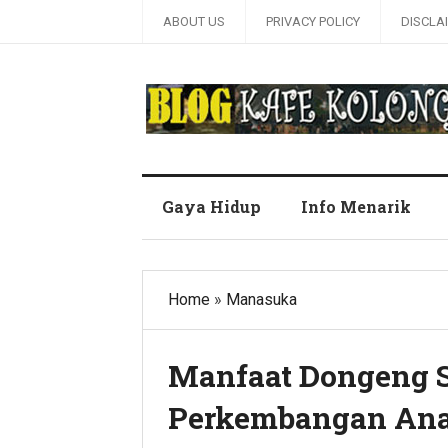
ABOUT US
PRIVACY POLICY
DISCLA
Blog Kafe Kolong
Gaya Hidup
Info Menarik
Home
»
Manasuka
Manfaat Dongeng S
Perkembangan An