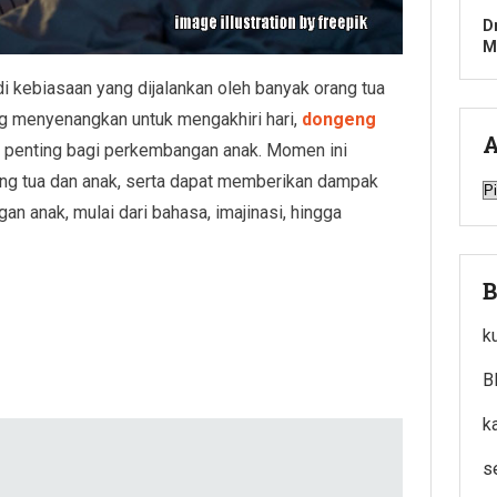
D
M
 kebiasaan yang dijalankan oleh banyak orang tua
ang menyenangkan untuk mengakhiri hari,
dongeng
A
 penting bagi perkembangan anak. Momen ini
ang tua dan anak, serta dapat memberikan dampak
A
n anak, mulai dari bahasa, imajinasi, hingga
B
k
B
k
s