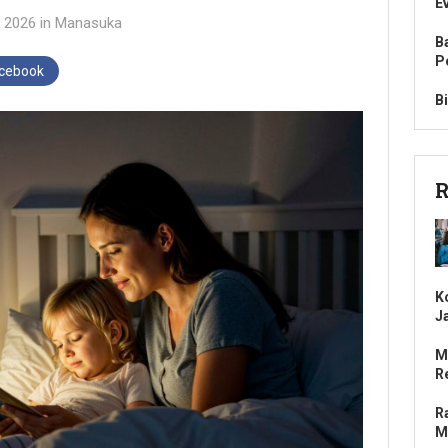
E
i 2026
in
Manasuka
B
P
acebook
B
R
K
J
M
R
R
M