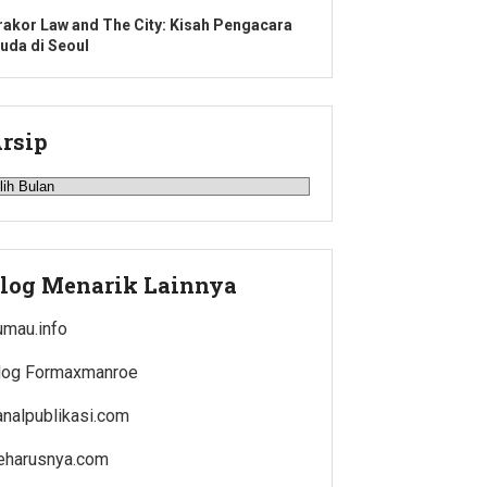
rakor Law and The City: Kisah Pengacara
uda di Seoul
rsip
rsip
log Menarik Lainnya
umau.info
log Formaxmanroe
analpublikasi.com
eharusnya.com